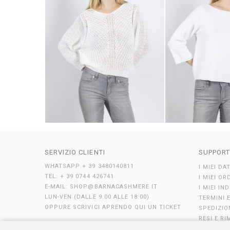
SERVIZIO CLIENTI
SUPPOR
WHATSAPP
+ 39 3480140811
I MIEI DAT
TEL: + 39 0744 426741
I MIEI OR
E-MAIL:
SHOP@BARNACASHMERE.IT
I MIEI IND
LUN-VEN (DALLE 9:00 ALLE 18:00)
TERMINI 
OPPURE SCRIVICI
APRENDO QUI UN TICKET
SPEDIZIO
RESI E R
SEGUICI SU
PAGAMEN