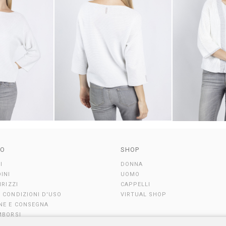
TO
SHOP
I
DONNA
DINI
UOMO
IRIZZI
CAPPELLI
E CONDIZIONI D'USO
VIRTUAL SHOP
NE E CONSEGNA
IMBORSI
TI