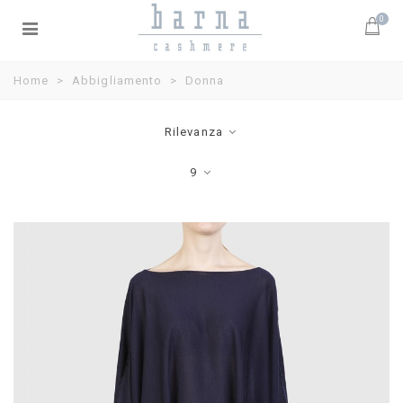
0
Home
>
Abbigliamento
>
Donna
Rilevanza
9