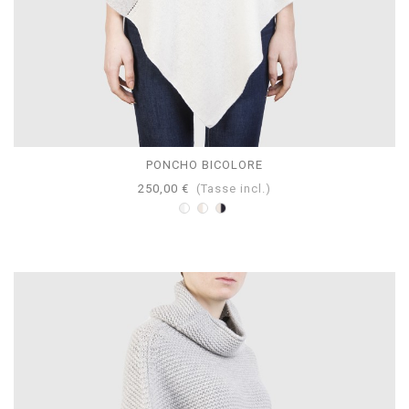
PONCHO BICOLORE
250,00 €
(Tasse incl.)
Bicolore
Bicolore
Bicolore
Bianco-
Bianco-
Navy-
Perla
Beige
Beige