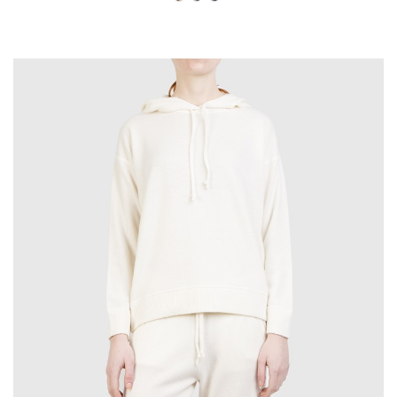
Nero-
Perla-
Avion-
Bianco-
Bianco-
Bianco-
Cammello
Antracite
Navy