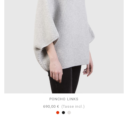
PONCHO LINKS
690,00 €
(Tasse incl.)
Rosso
Nero
Perla