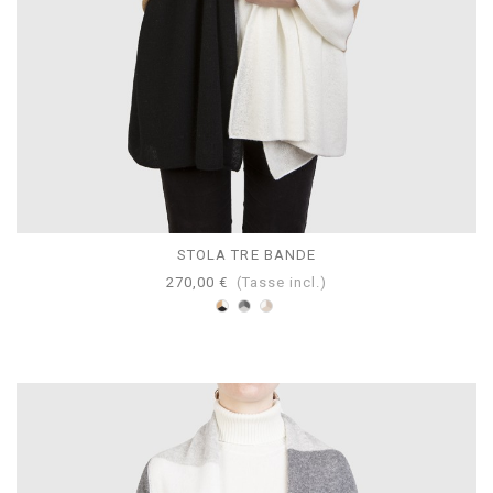
STOLA TRE BANDE
270,00 €
(Tasse incl.)
Bianco-
Perla-
Tortora-
Cammello-
Grigio-
Beige-
Nero
Antracite
Bianco