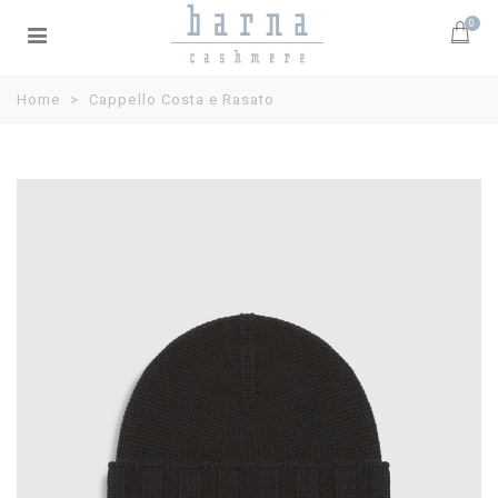
0
Home
>
Cappello Costa e Rasato