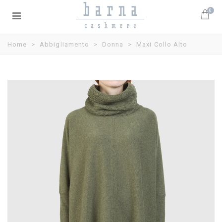
0
Home
>
Abbigliamento
>
Donna
>
Maxi Collo Alto