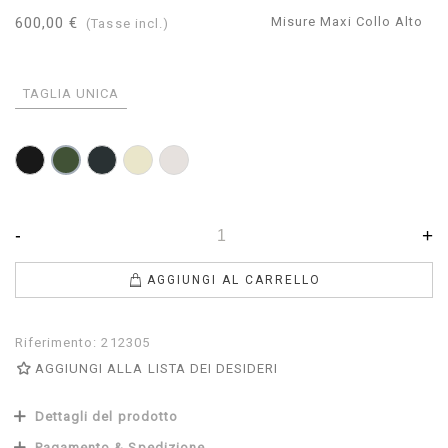
600,00 €
Misure Maxi Collo Alto
(Tasse incl.)
TAGLIA UNICA
Nero
Antracite
Tortora
Perla
Loden
-
+
AGGIUNGI AL CARRELLO
Riferimento:
212305
AGGIUNGI ALLA LISTA DEI DESIDERI
Dettagli del prodotto
Pagamento & Spedizione